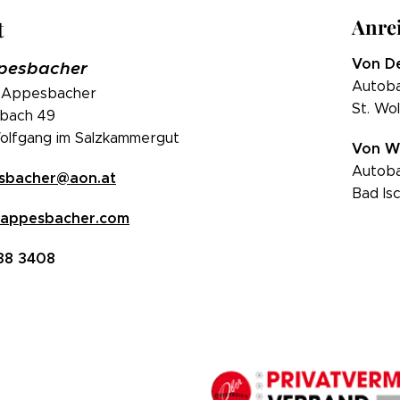
Anre
t
Von De
pesbacher
Autoba
 Appesbacher
St. Wo
bach 49
olfgang im Salzkammergut
Von W
Autoba
sbacher@aon.at
Bad Isc
-appesbacher.com
138 3408